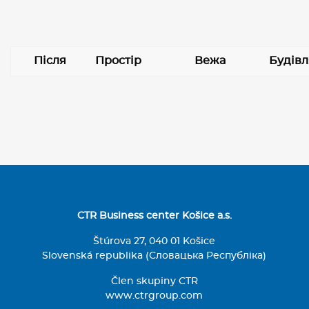
Після
Простір
Вежа
Будівл
CTR Business center Košice a.s.
Štúrova 27, 040 01 Košice
Slovenská republika (Словацька Республіка)
Člen skupiny CTR
www.ctrgroup.com